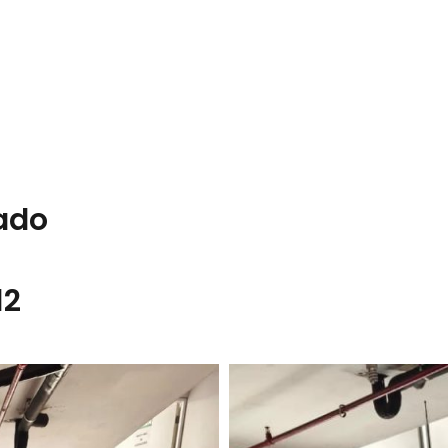
lado
12