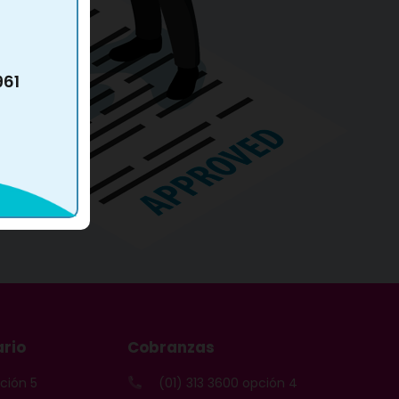
961
ario
Cobranzas
pción 5
(01) 313 3600 opción 4