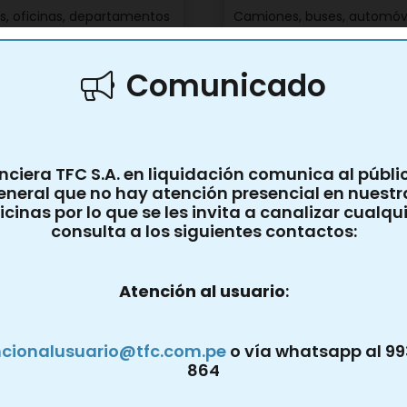
s, oficinas, departamentos
Camiones, buses, automóvi
Comunicado
nciera TFC S.A. en liquidación comunica al públi
eneral que no hay atención presencial en nuestr
icinas por lo que se les invita a canalizar cualqu
consulta a los siguientes contactos:
Atención al usuario
:
los entre camiones, buses,
cionalusuario@tfc.com.pe
o vía whatsapp al 99
endas, locales comerciales
864