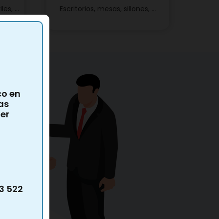
les, …
Escritorios, mesas, sillones, …
co en
as
ier
3 522