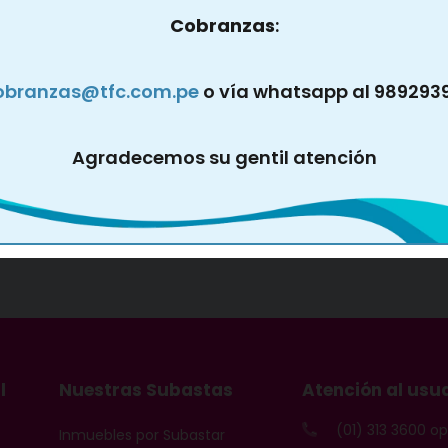
Cobranzas
:
obranzas@tfc.com.pe
o vía whatsapp al 989293
Agradecemos su gentil atención
l
Nuestras Subastas
Atención al usu
(01) 313 3600 o
Inmuebles por Subastar