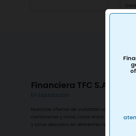
Casa
Fina
g
of
Financiera TFC S.A.
En Liquidación
Nuestras ofertas de
subastas
contiene vehicu
aten
camionetas y otros. Lotes entre terrenos, vivi
y otros ubicados en diferentes regiones.