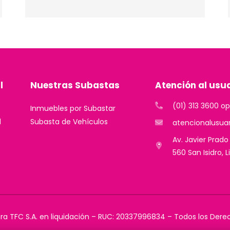
l
Nuestras Subastas
Atención al usu
(01) 313 3600 o
Inmuebles por Subastar
d
Subasta de Vehículos
atencionalusua
Av. Javier Prado
560 San Isidro, 
ra TFC S.A. en liquidación – RUC: 20337996834 – Todos los Der