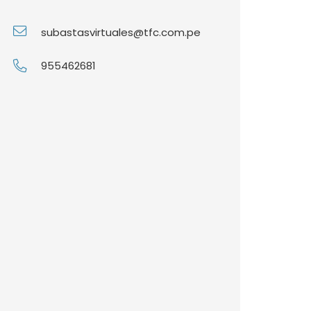
subastasvirtuales@tfc.com.pe
955462681