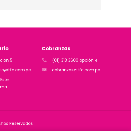
ario
Cobranzas
pción 5
(01) 313 3600 opción 4
rio@tfc.com.pe
cobranzas@tfc.com.pe
 Este
Lima
echos Reservados