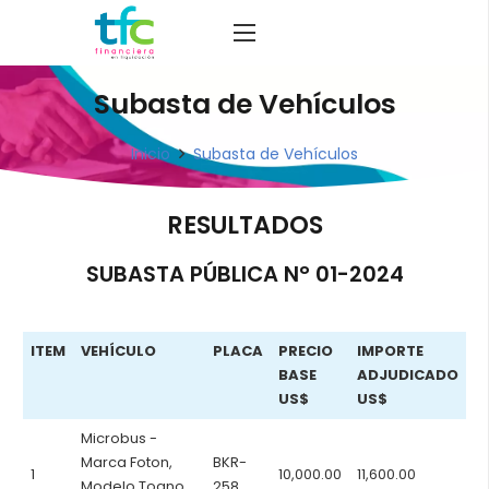
Subasta de Vehículos
Inicio
Subasta de Vehículos
RESULTADOS
SUBASTA PÚBLICA N° 01-2024
ITEM
VEHÍCULO
PLACA
PRECIO
IMPORTE
BASE
ADJUDICADO
US$
US$
Microbus -
Marca Foton,
BKR-
1
10,000.00
11,600.00
Modelo Toano
258