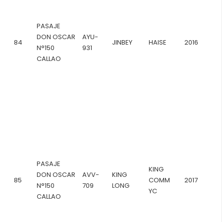
PASAJE
DON OSCAR
AYU-
84
JINBEY
HAISE
2016
N°150
931
CALLAO
PASAJE
KING
DON OSCAR
AVV-
KING
85
COMM
2017
N°150
709
LONG
YC
CALLAO