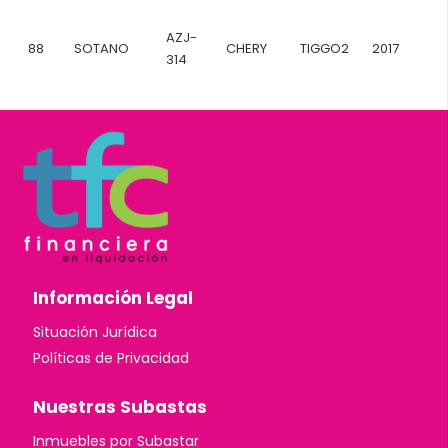
AZJ-
88
SOTANO
CHERY
TIGGO2
2017
314
Información Legal
Situación Jurídica
Políticas de Privacidad
Nuestras Subastas
Inmuebles por Subastar